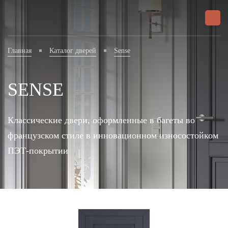
Главная
Каталог дверей
Sense
SENSE
Классические двери, оформленные в багеты во
французском стиле в инновационном износостойком
ПЭТ-покрытии