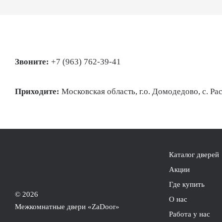
Звоните:
+7 (963) 762-39-41
Приходите:
Московская область, г.о. Домодедово, с. Рас
Каталог дверей
Акции
Где купить
© 2026
О нас
Межкомнатные двери «ZaDoor»
Работа у нас