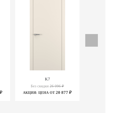
K7
Без скидки
26 096
₽
Без ск
₽
20 877
₽
АКЦИЯ: ЦЕНА ОТ
АКЦИЯ: Ц