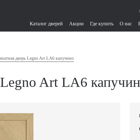
Каталог дверей
Акции
Где купить
О нас
натная дверь Legno Art LA6 капучино
Legno Art LA6 капучи