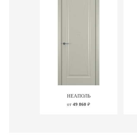
НЕАПОЛЬ
от
49 860
₽