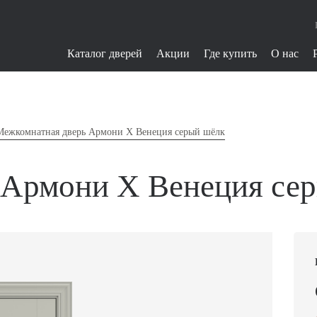
Каталог дверей
Акции
Где купить
О нас
Межкомнатная дверь Армони X Венеция серый шёлк
 Армони X Венеция се