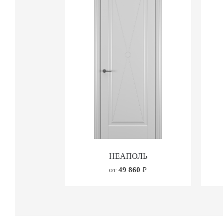
НЕАПОЛЬ
от
49 860
₽