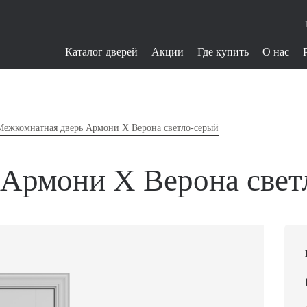
Каталог дверей
Акции
Где купить
О нас
Межкомнатная дверь Армони X Верона светло-серый
 Армони X Верона свет