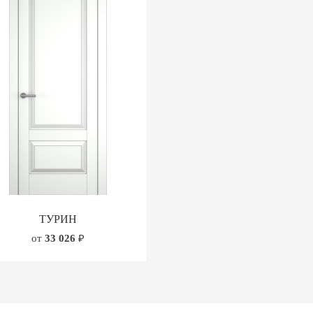
ТУРИН
от
33 026
₽