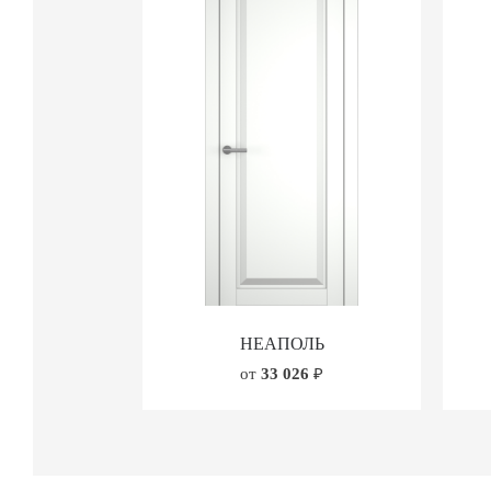
НЕАПОЛЬ
от
33 026
₽