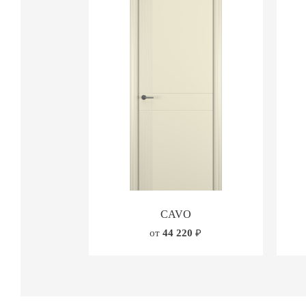
CAVO
от
44 220
₽