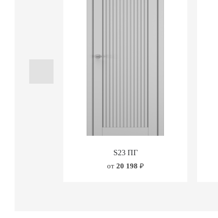
S23 ПГ
от
20 198
₽