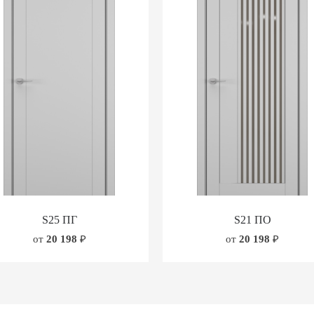
S25 ПГ
S21 ПО
от
20 198
₽
от
20 198
₽